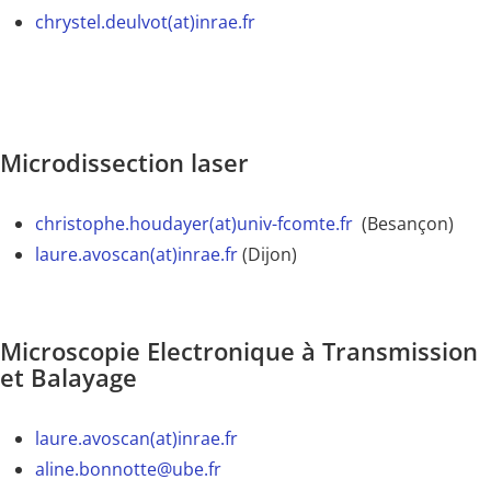
chrystel.deulvot(at)inrae.fr
Microdissection laser
christophe.houdayer(at)univ-fcomte.fr
(Besançon)
laure.avoscan(at)inrae.fr
(Dijon)
Microscopie Electronique à Transmission
et Balayage
laure.avoscan(at)inrae.fr
aline.bonnotte@ube.fr