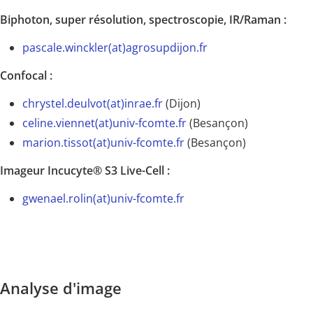
Biphoton, super résolution, spectroscopie, IR/Raman :
pascale.winckler(at)agrosupdijon.fr
Confocal :
chrystel.deulvot(at)inrae.fr
(Dijon)
celine.viennet(at)univ-fcomte.fr
(Besançon)
marion.tissot(at)univ-fcomte.fr
(Besançon)
Imageur Incucyte® S3 Live-Cell :
gwenael.rolin(at)univ-fcomte.fr
Analyse d'image